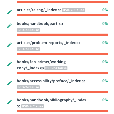
articles/releng/_index
0%
BSD-2-Clause
books/handbook/parti
0%
BSD-2-Clause
articles/problem-reports/_index
0%
BSD-2-Clause
books/fdp-primer/working-
0%
copy/_index
BSD-2-Clause
books/accessibility/preface/_index
0%
BSD-2-Clause
books/handbook/bibliography/_index
0%
BSD-2-Clause