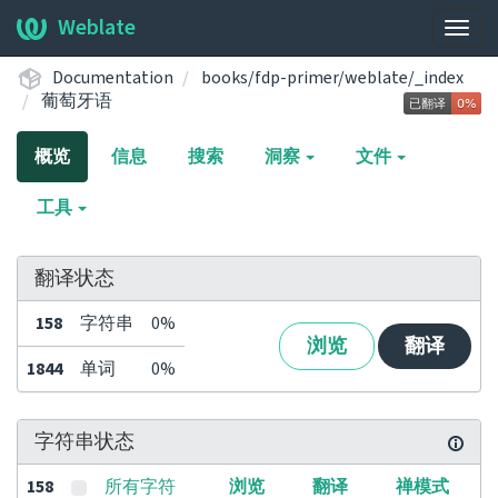
Weblate
展
开/
Documentation
books/fdp-primer/weblate/_index
收
葡萄牙语
起
导
概览
信息
搜索
洞察
文件
航
栏
工具
翻译状态
158
字符串
0%
浏览
翻译
1844
单词
0%
字符串状态
158
所有字符
浏览
翻译
禅模式