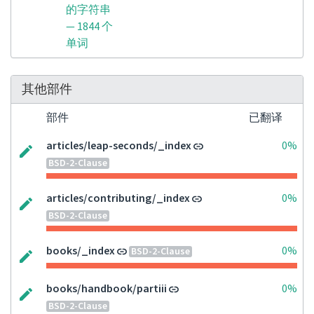
的字符串
— 1844 个
单词
其他部件
部件
已翻译
articles/leap-seconds/_index
0%
BSD-2-Clause
articles/contributing/_index
0%
BSD-2-Clause
books/_index
0%
BSD-2-Clause
books/handbook/partiii
0%
BSD-2-Clause