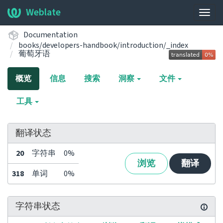
Weblate
展
开/
Documentation
收
books/developers-handbook/introduction/_index
起
葡萄牙语
导
航
概览
信息
搜索
洞察
文件
栏
工具
翻译状态
20
字符串
0%
浏览
翻译
318
单词
0%
字符串状态