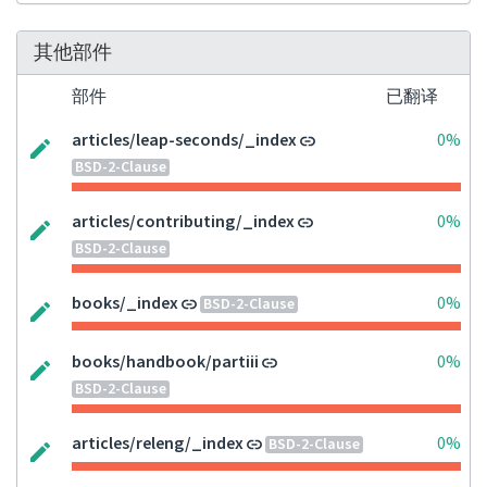
其他部件
部件
已翻译
articles/leap-seconds/_index
0%
BSD-2-Clause
articles/contributing/_index
0%
BSD-2-Clause
books/_index
0%
BSD-2-Clause
books/handbook/partiii
0%
BSD-2-Clause
articles/releng/_index
0%
BSD-2-Clause