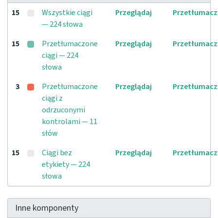
15
Wszystkie ciągi
Przeglądaj
Przetłumacz
— 224 słowa
15
Przetłumaczone
Przeglądaj
Przetłumacz
ciągi — 224
słowa
3
Przetłumaczone
Przeglądaj
Przetłumacz
ciągi z
odrzuconymi
kontrolami — 11
słów
15
Ciągi bez
Przeglądaj
Przetłumacz
etykiety — 224
słowa
Inne komponenty