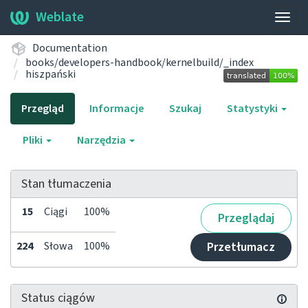
Weblate
Przeł
nawi
Documentation
books/developers-handbook/kernelbuild/_index
hiszpański
Przegląd
Informacje
Szukaj
Statystyki
Pliki
Narzędzia
Stan tłumaczenia
15
Ciągi
100%
Przeglądaj
224
Słowa
100%
Przetłumacz
Status ciągów