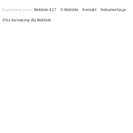
Napędzane przez
Weblate 4.17
O Weblate
Kontakt
Dokumentacja
Złóż darowiznę dla Weblate