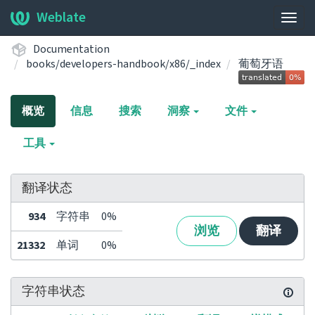
Weblate
展
开/
Documentation
收
books/developers-handbook/x86/_index
葡萄牙语
起
导
航
概览
信息
搜索
洞察
文件
栏
工具
翻译状态
934
字符串
0%
浏览
翻译
21332
单词
0%
字符串状态