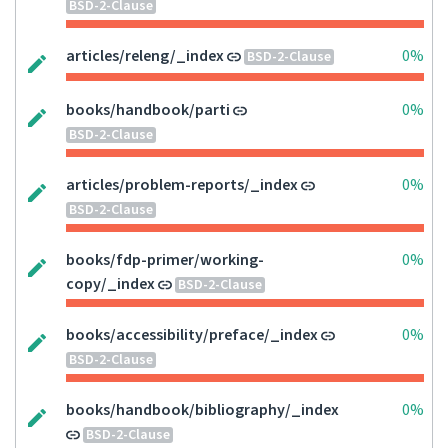
BSD-2-Clause
articles/releng/_index
0%
BSD-2-Clause
books/handbook/parti
0%
BSD-2-Clause
articles/problem-reports/_index
0%
BSD-2-Clause
books/fdp-primer/working-
0%
copy/_index
BSD-2-Clause
books/accessibility/preface/_index
0%
BSD-2-Clause
books/handbook/bibliography/_index
0%
BSD-2-Clause