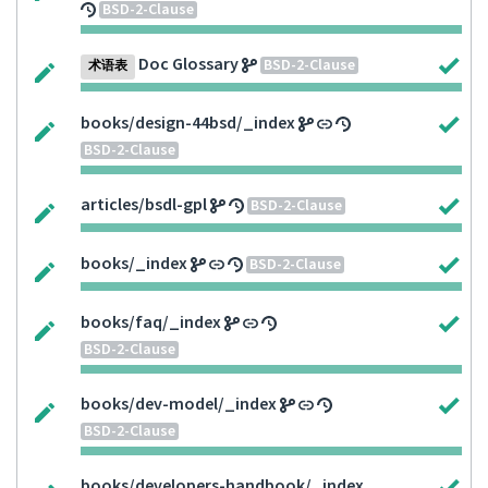
BSD-2-Clause
Doc Glossary
BSD-2-Clause
术语表
books/design-44bsd/_index
BSD-2-Clause
articles/bsdl-gpl
BSD-2-Clause
books/_index
BSD-2-Clause
books/faq/_index
BSD-2-Clause
books/dev-model/_index
BSD-2-Clause
books/developers-handbook/_index