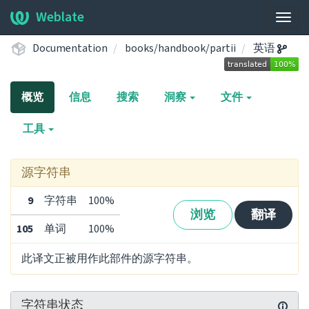
Weblate
展
开/
Documentation
books/handbook/partii
英语
收
起
导
概览
信息
搜索
洞察
文件
航
栏
工具
源字符串
9
字符串
100%
浏览
翻译
105
单词
100%
此译文正被用作此部件的源字符串。
字符串状态