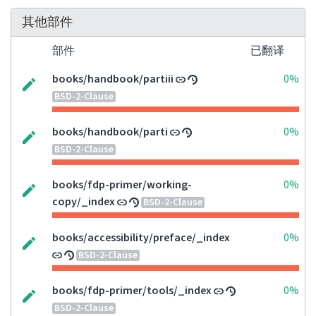
其他部件
部件
已翻译
books/handbook/partiii
0%
BSD-2-Clause
books/handbook/parti
0%
BSD-2-Clause
books/fdp-primer/working-
0%
copy/_index
BSD-2-Clause
books/accessibility/preface/_index
0%
BSD-2-Clause
books/fdp-primer/tools/_index
0%
BSD-2-Clause