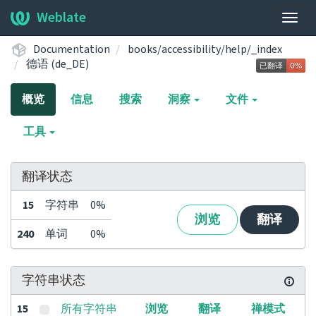
Weblate
展
开/
Documentation
books/accessibility/help/_index
收
德语 (de_DE)
起
导
概览
信息
搜索
洞察
文件
航
栏
工具
翻译状态
15
字符串
0%
浏览
翻译
240
单词
0%
字符串状态
15
所有字符串
浏览
翻译
禅模式