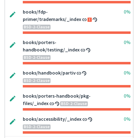
books/fdp-
0%
primer/trademarks/_index
BSD-2-Clause
books/porters-
0%
handbook/testing/_index
BSD-2-Clause
books/handbook/partiv
0%
BSD-2-Clause
books/porters-handbook/pkg-
0%
files/_index
BSD-2-Clause
books/accessibility/_index
0%
BSD-2-Clause