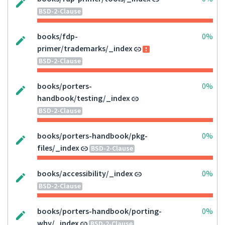
BSD-2-Clause
books/fdp-
0%
primer/trademarks/_index
BSD-2-Clause
books/porters-
0%
handbook/testing/_index
BSD-2-Clause
books/porters-handbook/pkg-
0%
files/_index
BSD-2-Clause
books/accessibility/_index
0%
BSD-2-Clause
books/porters-handbook/porting-
0%
why/_index
BSD-2-Clause