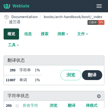
Weblate
展
开/
Documentation
books/arch-handbook/boot/_index
收
波兰语
起
导
概览
信息
搜索
洞察
文件
航
栏
工具
翻译状态
293
字符串
1%
浏览
翻译
11007
单词
1%
字符串状态
293
所有字符
浏览
翻译
禅模式