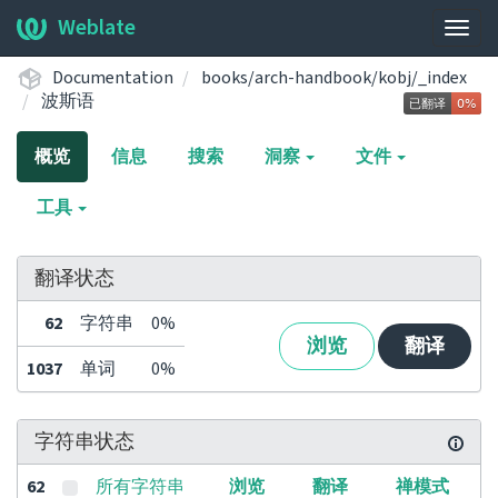
Weblate
展
开/
Documentation
books/arch-handbook/kobj/_index
收
波斯语
起
导
概览
信息
搜索
洞察
文件
航
栏
工具
翻译状态
62
字符串
0%
浏览
翻译
1037
单词
0%
字符串状态
62
所有字符串
浏览
翻译
禅模式