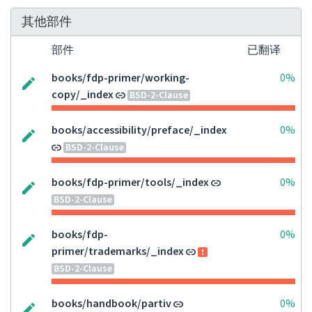
其他部件
部件
已翻译
books/fdp-primer/working-
0%
copy/_index
BSD-2-Clause
books/accessibility/preface/_index
0%
BSD-2-Clause
books/fdp-primer/tools/_index
0%
BSD-2-Clause
books/fdp-
0%
primer/trademarks/_index
BSD-2-Clause
books/handbook/partiv
0%