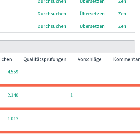
Durchsuchen
Übersetzen
Zen
Durchsuchen
Übersetzen
Zen
Durchsuchen
Übersetzen
Zen
eichen
Qualitätsprüfungen
Vorschläge
Kommenta
0
0
4.559
0
2.140
1
0
0
1.013