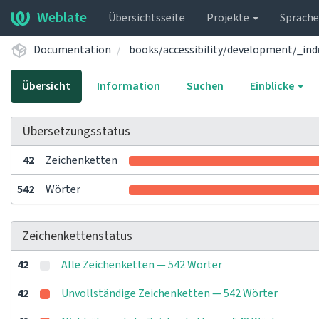
Weblate
Übersichtsseite
Projekte
Sprach
Documentation
books/accessibility/development/_ind
Übersicht
Information
Suchen
Einblicke
Übersetzungsstatus
42
Zeichenketten
542
Wörter
Zeichenkettenstatus
42
Alle Zeichenketten — 542 Wörter
42
Unvollständige Zeichenketten — 542 Wörter