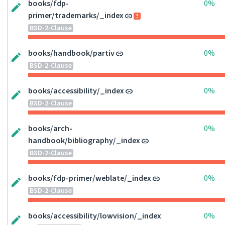
books/fdp-
0%
primer/trademarks/_index
BSD-2-Clause
books/handbook/partiv
0%
BSD-2-Clause
books/accessibility/_index
0%
BSD-2-Clause
books/arch-
0%
handbook/bibliography/_index
BSD-2-Clause
books/fdp-primer/weblate/_index
0%
BSD-2-Clause
books/accessibility/lowvision/_index
0%