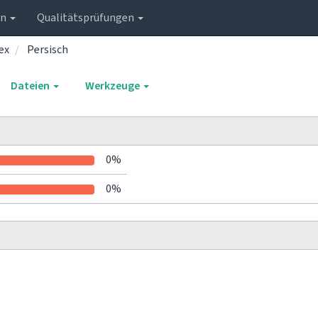
en
Qualitätsprüfungen
ex
Persisch
Dateien
Werkzeuge
0%
0%