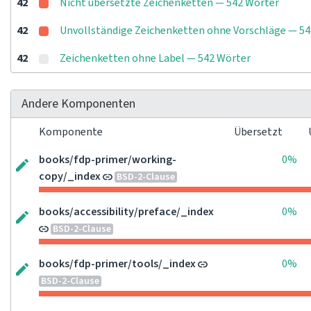
42
Nicht übersetzte Zeichenketten — 542 Wörter
42
Unvollständige Zeichenketten ohne Vorschläge — 54
42
Zeichenketten ohne Label — 542 Wörter
Andere Komponenten
Komponente
Übersetzt
books/fdp-primer/working-
0%
copy/_index
BSD-2-Clause
books/accessibility/preface/_index
0%
BSD-2-Clause
books/fdp-primer/tools/_index
0%
BSD-2-Clause