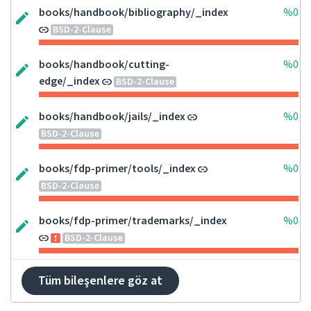
books/handbook/bibliography/_index
%0
BSD-2-Clause
books/handbook/cutting-
%0
edge/_index
BSD-2-Clause
books/handbook/jails/_index
%0
BSD-2-Clause
books/fdp-primer/tools/_index
%0
BSD-2-Clause
books/fdp-primer/trademarks/_index
%0
BSD-2-Clause
Tüm bileşenlere göz at