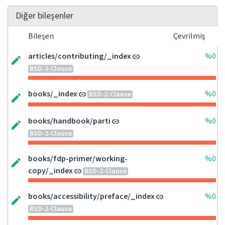
Diğer bileşenler
Bileşen
Çevrilmiş
articles/contributing/_index
%0
BSD-2-Clause
books/_index
%0
BSD-2-Clause
books/handbook/parti
%0
BSD-2-Clause
books/fdp-primer/working-
%0
copy/_index
BSD-2-Clause
books/accessibility/preface/_index
%0
BSD-2-Clause