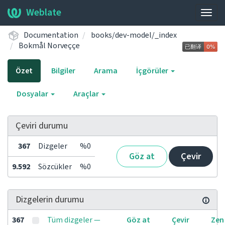
Weblate
Gezi
aç/k
Documentation
books/dev-model/_index
Bokmål Norveççe
Özet
Bilgiler
Arama
İçgörüler
Dosyalar
Araçlar
Çeviri durumu
367
Dizgeler
%0
Göz at
Çevir
9.592
Sözcükler
%0
Dizgelerin durumu
367
Tüm dizgeler —
Göz at
Çevir
Zen