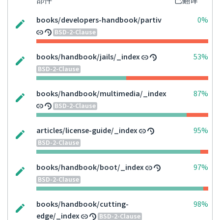
部件
已翻译
books/developers-handbook/partiv
0%
BSD-2-Clause
books/handbook/jails/_index
53%
BSD-2-Clause
books/handbook/multimedia/_index
87%
BSD-2-Clause
articles/license-guide/_index
95%
BSD-2-Clause
books/handbook/boot/_index
97%
BSD-2-Clause
books/handbook/cutting-
98%
edge/_index
BSD-2-Clause