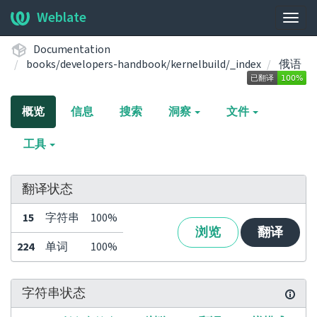
Weblate
展
开/
Documentation
收
books/developers-handbook/kernelbuild/_index
俄语
起
导
航
概览
信息
搜索
洞察
文件
栏
工具
翻译状态
15
字符串
100%
浏览
翻译
224
单词
100%
字符串状态