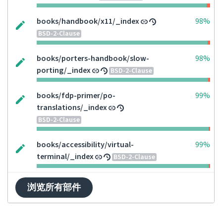
books/handbook/x11/_index
98%
BSD-2-Clause
books/porters-handbook/slow-
98%
porting/_index
BSD-2-Clause
books/fdp-primer/po-
99%
translations/_index
BSD-2-Clause
books/accessibility/virtual-
99%
terminal/_index
BSD-2-Clause
浏览所有部件