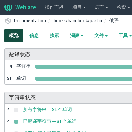
Weblate
操作面板
项目
语言
检查
Documentation
books/handbook/partiii
俄语
概览
信息
搜索
洞察
文件
工具
翻译状态
4
字符串
81
单词
字符串状态
4
所有字符串 — 81 个单词
4
已翻译字符串 — 81 个单词