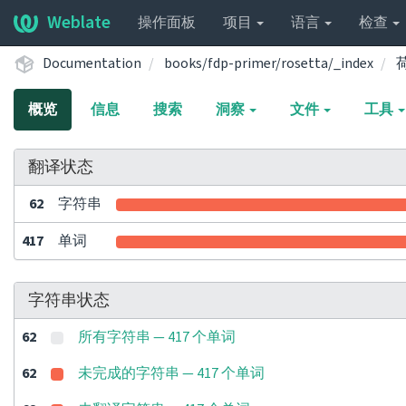
Weblate
操作面板
项目
语言
检查
Documentation
books/fdp-primer/rosetta/_index
荷
概览
信息
搜索
洞察
文件
工具
翻译状态
62
字符串
417
单词
字符串状态
62
所有字符串 — 417 个单词
62
未完成的字符串 — 417 个单词