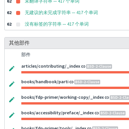
62
未翻译字符串 — 417 个单词
62
无建议的未完成字符串 — 417 个单词
62
没有标签的字符串 — 417 个单词
其他部件
部件
articles/contributing/_index
BSD-2-Clause
books/handbook/parti
BSD-2-Clause
books/fdp-primer/working-copy/_index
BSD-2-Cla
books/accessibility/preface/_index
BSD-2-Clause
books/fdp-primer/tools/_index
BSD-2-Clause