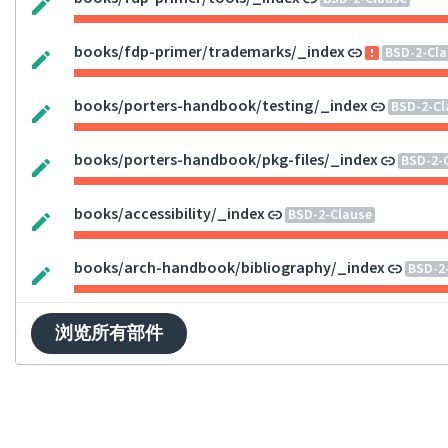
books/fdp-primer/trademarks/_index
BSD-2-Cla
books/porters-handbook/testing/_index
BSD-2-Cl
books/porters-handbook/pkg-files/_index
BSD-2-
books/accessibility/_index
BSD-2-Clause
books/arch-handbook/bibliography/_index
BSD-2
浏览所有部件