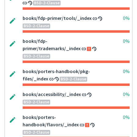
BSD-2-Clause
books/fdp-primer/tools/_index
0%
BSD-2-Clause
books/fdp-
0%
primer/trademarks/_index
BSD-2-Clause
books/porters-handbook/pkg-
0%
files/_index
BSD-2-Clause
books/accessibility/_index
0%
BSD-2-Clause
books/porters-
0%
handbook/flavors/_index
BSD-2-Clause