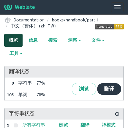
Weblate
展
开/
Documentation
books/handbook/partii
收
中文（繁体） (zh_TW)
起
导
概览
信息
搜索
洞察
文件
航
栏
工具
翻译状态
9
字符串
77%
浏览
翻译
105
单词
76%
字符串状态
9
所有字符串
浏览
翻译
禅模式