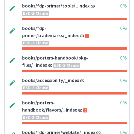
books/fdp-primer/tools/_index
0%
BSD-2-Clause
books/fdp-
0%
primer/trademarks/_index
BSD-2-Clause
books/porters-handbook/pkg-
0%
files/_index
BSD-2-Clause
books/accessibility/_index
0%
BSD-2-Clause
books/porters-
0%
handbook/flavors/_index
BSD-2-Clause
books/fdp-primer/weblate/_index
0%