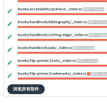
books/accessibility/preface/_index
BSD-2-Clause
books/handbook/bibliography/_index
BSD-2-Claus
books/handbook/cutting-edge/_index
BSD-2-Clau
books/handbook/jails/_index
BSD-2-Clause
books/fdp-primer/tools/_index
BSD-2-Clause
books/fdp-primer/trademarks/_index
BSD-2-Cla
浏览所有部件