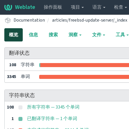
Weblate
操作面板
项目
语言
检查
Documentation
articles/freebsd-update-server/_index
概览
信息
搜索
洞察
文件
工具
翻译状态
108
字符串
3345
单词
字符串状态
108
所有字符串 — 3345 个单词
1
已翻译字符串 — 1 个单词