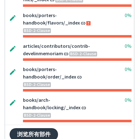
BSD-2-Clause
books/porters-
0%
handbook/flavors/_index
BSD-2-Clause
articles/contributors/contrib-
0%
develinmemoriam
BSD-2-Clause
books/porters-
0%
handbook/order/_index
BSD-2-Clause
books/arch-
0%
handbook/locking/_index
BSD-2-Clause
浏览所有部件