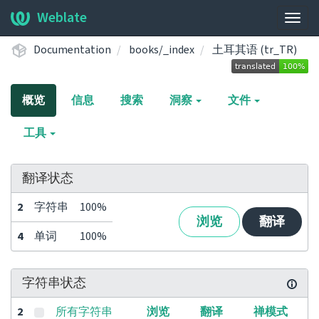
Weblate
展
开/
Documentation
books/_index
土耳其语 (tr_TR)
收
起
导
概览
信息
搜索
洞察
文件
航
栏
工具
翻译状态
2
字符串
100%
浏览
翻译
4
单词
100%
字符串状态
2
所有字符串
浏览
翻译
禅模式