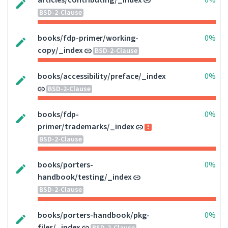
articles/contributing/_index
0%
BSD-2-Clause
books/fdp-primer/working-
0%
copy/_index
BSD-2-Clause
books/accessibility/preface/_index
0%
BSD-2-Clause
books/fdp-
0%
primer/trademarks/_index
BSD-2-Clause
books/porters-
0%
handbook/testing/_index
BSD-2-Clause
books/porters-handbook/pkg-
0%
files/_index