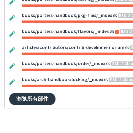
books/porters-handbook/pkg-files/_index
BSD-2-
books/porters-handbook/flavors/_index
BSD-2
articles/contributors/contrib-develinmemoriam
books/porters-handbook/order/_index
BSD-2-Clau
books/arch-handbook/locking/_index
BSD-2-Claus
浏览所有部件