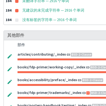
184
未翻译字符串 — 2916 个单词
184
无建议的未完成字符串 — 2916 个单词
184
没有标签的字符串 — 2916 个单词
其他部件
部件
articles/contributing/_index
BSD-2-Clause
books/fdp-primer/working-copy/_index
BSD-2-Cla
books/accessibility/preface/_index
BSD-2-Clause
books/fdp-primer/trademarks/_index
BSD-2-Cla
books/porters-handbook/testing/_index
BSD-2-Cl