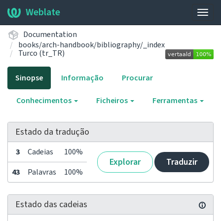
Weblate
Alter
nave
Documentation
books/arch-handbook/bibliography/_index
Turco (tr_TR)
Sinopse
Informação
Procurar
Conhecimentos
Ficheiros
Ferramentas
Estado da tradução
3
Cadeias
100%
Explorar
Traduzir
43
Palavras
100%
Estado das cadeias