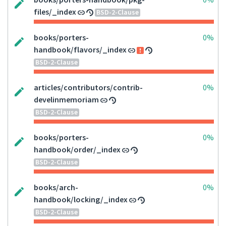
books/porters-handbook/pkg-
0%
files/_index
BSD-2-Clause
books/porters-
0%
handbook/flavors/_index
BSD-2-Clause
articles/contributors/contrib-
0%
develinmemoriam
BSD-2-Clause
books/porters-
0%
handbook/order/_index
BSD-2-Clause
books/arch-
0%
handbook/locking/_index
BSD-2-Clause