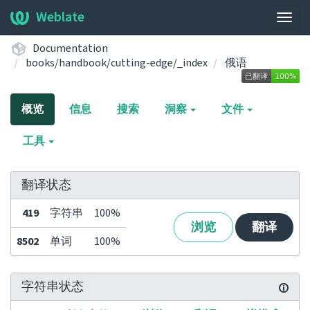
Weblate
展
开/
Documentation
收
books/handbook/cutting-edge/_index
俄语
起
导
航
概览
信息
搜索
洞察
文件
栏
工具
翻译状态
419
字符串
100%
浏览
翻译
8502
单词
100%
字符串状态