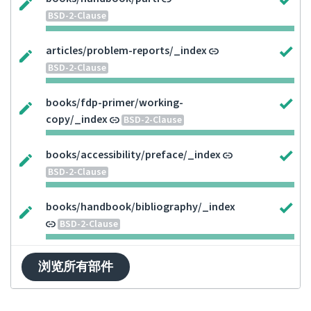
BSD-2-Clause
articles/problem-reports/_index
BSD-2-Clause
books/fdp-primer/working-
copy/_index
BSD-2-Clause
books/accessibility/preface/_index
BSD-2-Clause
books/handbook/bibliography/_index
BSD-2-Clause
浏览所有部件