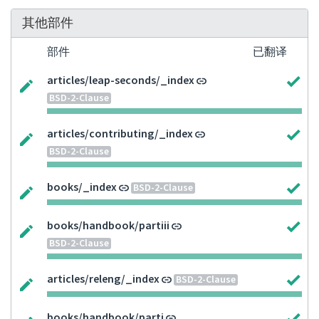
其他部件
部件
已翻译
articles/leap-seconds/_index
BSD-2-Clause
articles/contributing/_index
BSD-2-Clause
books/_index
BSD-2-Clause
books/handbook/partiii
BSD-2-Clause
articles/releng/_index
BSD-2-Clause
books/handbook/parti