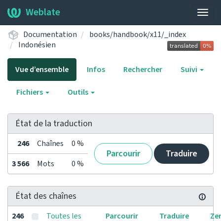
Weblate
Bascu
la
Documentation
books/handbook/x11/_index
navig
Indonésien
Vue d’ensemble
Infos
Rechercher
Suivi
Fichiers
Outils
État de la traduction
246
Chaînes
0 %
Parcourir
Traduire
3 566
Mots
0 %
État des chaînes
246
Toutes les
Parcourir
Traduire
Ze