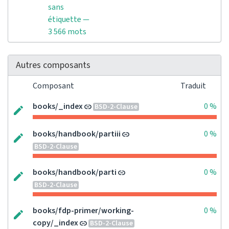
sans
étiquette —
3 566 mots
Autres composants
Composant
Traduit
books/_index
0 %
BSD-2-Clause
books/handbook/partiii
0 %
BSD-2-Clause
books/handbook/parti
0 %
BSD-2-Clause
books/fdp-primer/working-
0 %
copy/_index
BSD-2-Clause