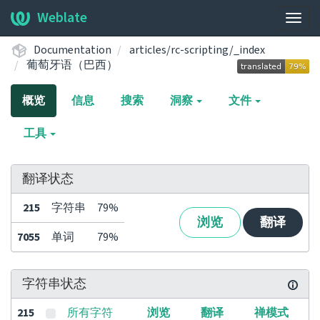
Weblate
展
开/
Documentation
articles/rc-scripting/_index
收
葡萄牙语（巴西）
起
导
概览
信息
搜索
洞察
文件
航
栏
工具
翻译状态
215
字符串
79%
浏览
翻译
7055
单词
79%
字符串状态
215
所有字符
浏览
翻译
禅模式