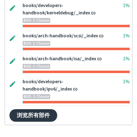
books/developers-
1%
handbook/kerneldebug/_index
BSD-2-Clause
books/arch-handbook/scsi/_index
1%
BSD-2-Clause
books/arch-handbook/isa/_index
1%
BSD-2-Clause
books/developers-
1%
handbook/ipv6/_index
BSD-2-Clause
浏览所有部件