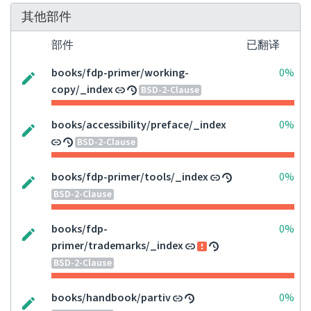
其他部件
部件
已翻译
books/fdp-primer/working-
0%
copy/_index
BSD-2-Clause
books/accessibility/preface/_index
0%
BSD-2-Clause
books/fdp-primer/tools/_index
0%
BSD-2-Clause
books/fdp-
0%
primer/trademarks/_index
BSD-2-Clause
books/handbook/partiv
0%