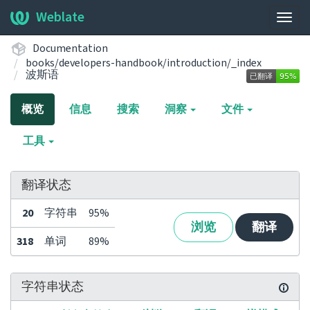
Weblate
展
开/
Documentation
收
books/developers-handbook/introduction/_index
起
波斯语
导
航
概览
信息
搜索
洞察
文件
栏
工具
翻译状态
20
字符串
95%
浏览
翻译
318
单词
89%
字符串状态