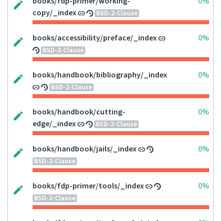
books/fdp-primer/working-
0%
copy/_index
BSD-2-Clause
books/accessibility/preface/_index
0%
BSD-2-Clause
books/handbook/bibliography/_index
0%
BSD-2-Clause
books/handbook/cutting-
0%
edge/_index
BSD-2-Clause
books/handbook/jails/_index
0%
BSD-2-Clause
books/fdp-primer/tools/_index
0%
BSD-2-Clause