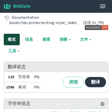
Weblate
展
开/
Documentation
收
books/fdp-primer/writing-style/_index
法语 (fr_FR)
起
导
航
概览
信息
搜索
洞察
文件
栏
工具
翻译状态
129
字符串
0%
浏览
翻译
1596
单词
0%
字符串状态