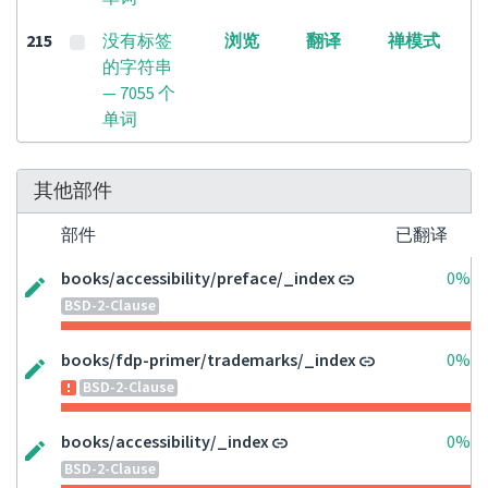
215
没有标签
浏览
翻译
禅模式
的字符串
— 7055 个
单词
其他部件
部件
已翻译
books/accessibility/preface/_index
0%
BSD-2-Clause
books/fdp-primer/trademarks/_index
0%
BSD-2-Clause
books/accessibility/_index
0%
BSD-2-Clause