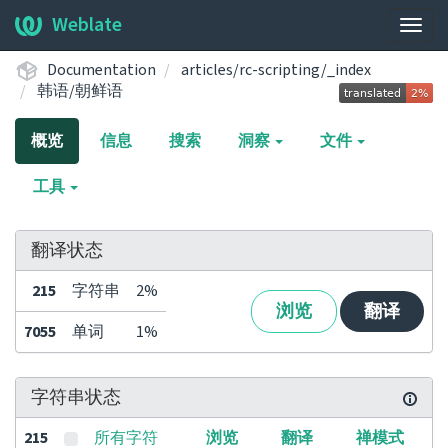
Weblate
展
开/
Documentation
articles/rc-scripting/_index
收
韩语/朝鲜语
起
导
概览
信息
搜索
洞察
文件
航
栏
工具
翻译状态
215
字符串
2%
浏览
翻译
7055
单词
1%
字符串状态
215
所有字符
浏览
翻译
禅模式