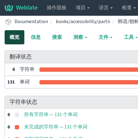
Weblate
操作面板
项目
语言
检查
Documentation
books/accessibility/partii
韩语/朝
概览
信息
搜索
洞察
文件
工具
翻译状态
6
字符串
131
单词
字符串状态
6
所有字符串 — 131 个单词
6
未完成的字符串 — 131 个单词