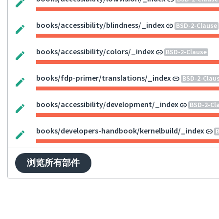
books/accessibility/blindness/_index
BSD-2-Clause
books/accessibility/colors/_index
BSD-2-Clause
books/fdp-primer/translations/_index
BSD-2-Clau
books/accessibility/development/_index
BSD-2-Cl
books/developers-handbook/kernelbuild/_index
B
浏览所有部件