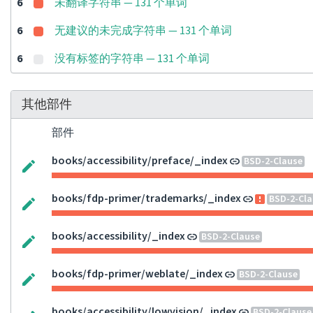
6
未翻译字符串 — 131 个单词
6
无建议的未完成字符串 — 131 个单词
6
没有标签的字符串 — 131 个单词
其他部件
部件
books/accessibility/preface/_index
BSD-2-Clause
books/fdp-primer/trademarks/_index
BSD-2-Cla
books/accessibility/_index
BSD-2-Clause
books/fdp-primer/weblate/_index
BSD-2-Clause
books/accessibility/lowvision/_index
BSD-2-Clause